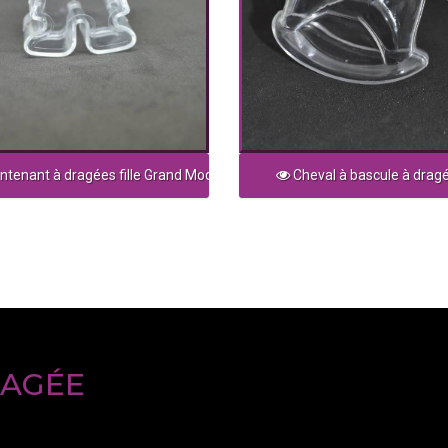
tenant à dragées fille Grand Modèle
Cheval à bascule à drag
RAGÉE