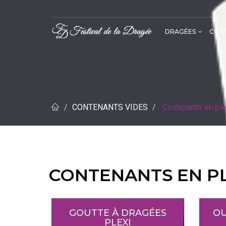
DRAGÉES
CONT
Dragée Amandes Alsace et Avola
CONTENANTS VIDES
Contenants en ple
CONTENANTS EN PL
GOUTTE À DRAGÉES
OU
PLEXI