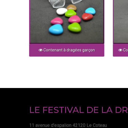
Contenant à dragées garçon
Con
LE FESTIVAL DE LA D
11 avenue d'espalion 42120 Le Coteau