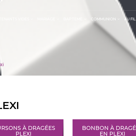
ENANTS VIDES
MARIAGE
BAPTEME
COMMUNION
AU FI
Ballotins vides de Communion
Etiquettes /Accessoires/Dé
Cadeaux fêt
Cadeau pour la 
xi
EXI
RSONS À DRAGÉES
BONBON À DRAGÉ
PLEXI
EN PLEXI