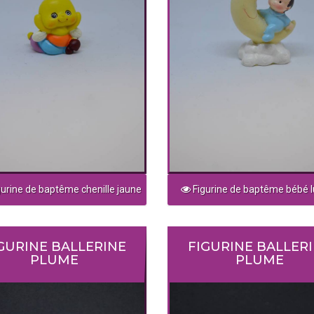
urine de baptême chenille jaune
Figurine de baptême bébé l
GURINE BALLERINE
FIGURINE BALLER
PLUME
PLUME