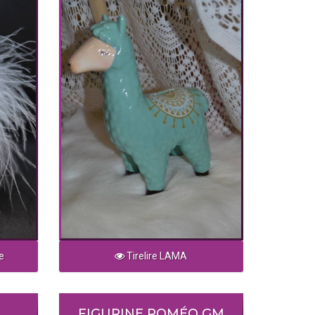
e
Tirelire LAMA
FIGURINE ROMÉO GM