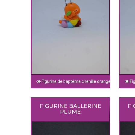
Figurine de baptême chenille orange
Fig
FIGURINE BALLERINE
FI
PLUME