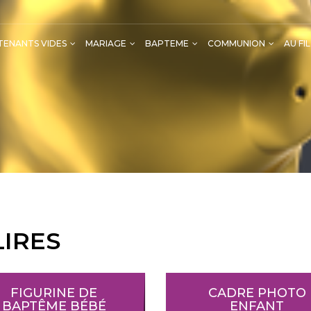
ENANTS VIDES
MARIAGE
BAPTEME
COMMUNION
AU FI
Ballotins vides de Communion
Etiquettes /Accessoires/Dé
Cadeaux fêt
Cadeau pour la 
LIRES
FIGURINE DE
CADRE PHOTO
BAPTÊME BÉBÉ
ENFANT