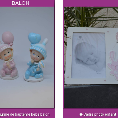
BALON
gurine de baptême bébé balon
Cadre photo enfant