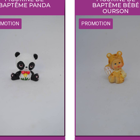
BAPTÊME PANDA
BAPTÊME BÉBÉ
OURSON
MOTION
PROMOTION