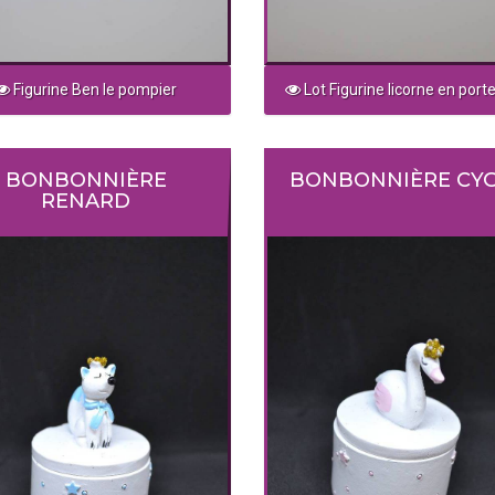
Figurine Ben le pompier
Lot Figurine licorne en porte
BONBONNIÈRE
BONBONNIÈRE CY
RENARD