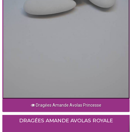
Dragées Amande Avolas Princesse
DRAGÉES AMANDE AVOLAS ROYALE