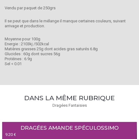
Vendu par paquet de 250grs
Il se peut que dans le mélange il manque certaines couleurs, suivant
arrivage et production.
Moyenne pour 100g
Energie : 2103kj /502kcal
Matières grasses 25g dont acides gras saturés 6.8g
Glucides : 60g dont sucres 56g
Protéines : 6.9g
Sel < 0.01
DANS LA MÊME RUBRIQUE
Dragées Fantaisies
DRAGÉES AMANDE SPÉCULOSSIMO
9.20 €