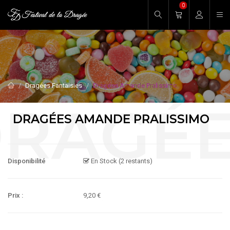
0
Entrez votre mot de passe.
Dragées Fantaisies
Dragées Amande Pralissimo
DRAGÉES AMANDE PRALISSIMO
Disponibilité
En Stock (2 restants)
Prix :
9,20 €