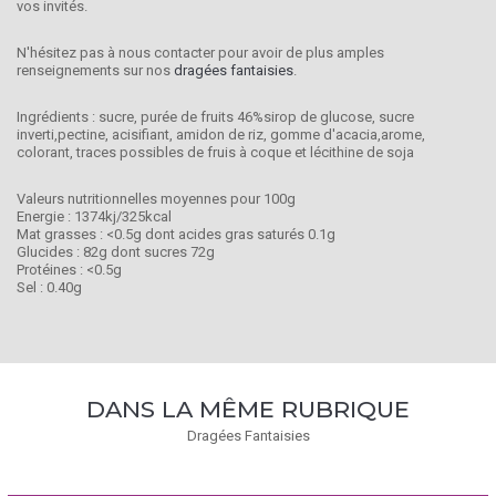
vos invités.
N'hésitez pas à nous contacter pour avoir de plus amples
renseignements sur nos
dragées fantaisies
.
Ingrédients : sucre, purée de fruits 46%sirop de glucose, sucre
inverti,pectine, acisifiant, amidon de riz, gomme d'acacia,arome,
colorant, traces possibles de fruis à coque et lécithine de soja
Valeurs nutritionnelles moyennes pour 100g
Energie : 1374kj/325kcal
Mat grasses : <0.5g dont acides gras saturés 0.1g
Glucides : 82g dont sucres 72g
Protéines : <0.5g
Sel : 0.40g
DANS LA MÊME RUBRIQUE
Dragées Fantaisies