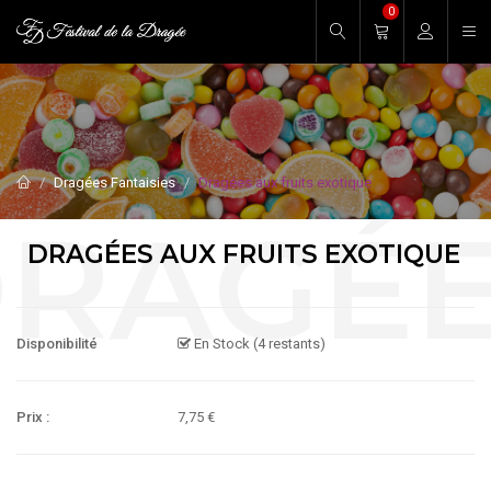
0
Entrez votre mot de passe.
Dragées Fantaisies
Dragées aux fruits exotique
DRAGÉES AUX FRUITS EXOTIQUE
Disponibilité
En Stock (4 restants)
Prix :
7,75 €