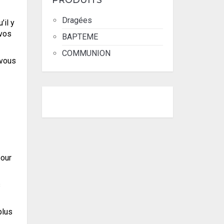
PRODUITS
Dragées
’il y
 vos
BAPTEME
COMMUNION
 vous
pour
s
plus