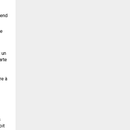
vend
re
 un
arte
re à
s
oit