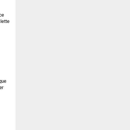
ce
lette
 que
er