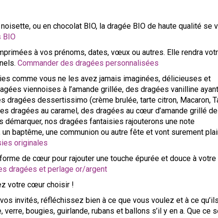
oisette, ou en chocolat BIO, la dragée BIO de haute qualité se 
 BIO
primées à vos prénoms, dates, vœux ou autres. Elle rendra vot
nels.
Commander des dragées personnalisées
ies comme vous ne les avez jamais imaginées, délicieuses et
agées viennoises à l’amande grillée, des dragées vanilline ayant
des dragées dessertissimo (crème brulée, tarte citron, Macaron, T
 des dragées au caramel, des dragées au cœur d’amande grillé de
ous démarquer, nos dragées fantaisies rajouterons une note
, un baptême, une communion ou autre fête et vont surement plai
ies originales
orme de cœur pour rajouter une touche épurée et douce à votre
 dragées et perlage or/argent
ez votre cœur choisir !
 vos invités, réfléchissez bien à ce que vous voulez et à ce qu’il
 verre, bougies, guirlande, rubans et ballons s’il y en a. Que ce s