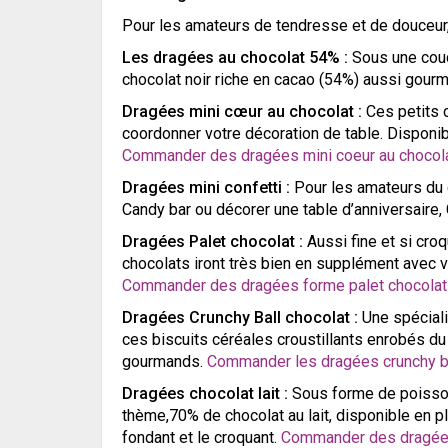
Pour les amateurs de tendresse et de douceu
Les dragées au chocolat 54% :
Sous une couc
chocolat noir riche en cacao (54%) aussi gour
Dragées mini cœur au chocolat :
Ces petits 
coordonner votre décoration de table. Disponib
Commander des dragées mini coeur au chocol
Dragées mini confetti :
Pour les amateurs du c
Candy bar ou décorer une table d’anniversaire
Dragées Palet chocolat :
Aussi fine et si cr
chocolats iront très bien en supplément avec
Commander des dragées forme palet chocolat
Dragées Crunchy Ball chocolat :
Une spéciali
ces biscuits céréales croustillants enrobés du 
gourmands.
Commander les dragées crunchy ba
Dragées chocolat lait :
Sous forme de poisson 
thème,70% de chocolat au lait, disponible en pl
fondant et le croquant.
Commander des dragées 